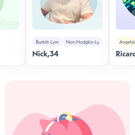
Burkitt-Lymphom
Non-Hodgkin-Lymphom
Angehör
Nick
,
34
Ricar