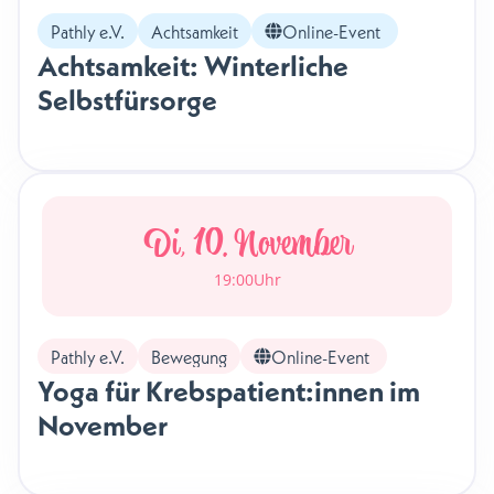
Pathly e.V.
Achtsamkeit
Online-Event
Achtsamkeit: Winterliche
Selbstfürsorge
Di, 10. November
19:00
Uhr
Pathly e.V.
Bewegung
Online-Event
Yoga für Krebspatient:innen im
November