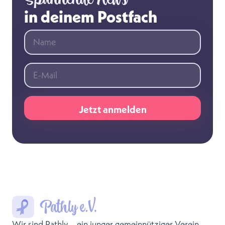
in deinem Postfach
Wir sind Pathly – ein junger gemeinnütziger Verein,