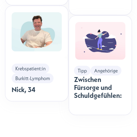
der
Krebstherapie
Krebspatient:in
Tipp
Angehörige
Zwischen
Burkitt-Lymphom
Fürsorge und
Nick
,
34
Schuldgefühlen:
Was Angehörige
oft vergessen