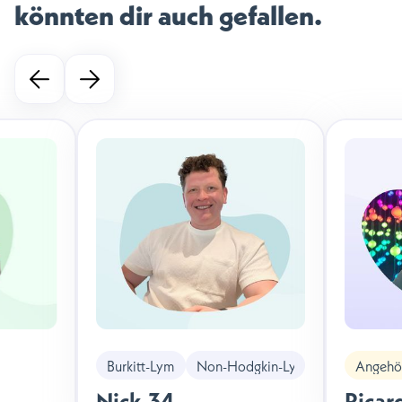
könnten dir auch gefallen.
Burkitt-Lymphom
Non-Hodgkin-Lymphom
Angehör
Nick
,
34
Ricar