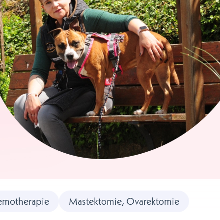
motherapie
Mastektomie, Ovarektomie