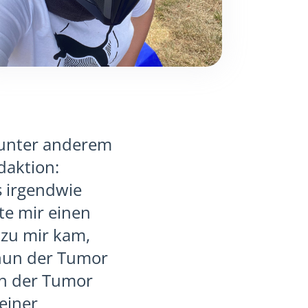
 unter anderem
daktion:
s irgendwie
te mir einen
 zu mir kam,
 nun der Tumor
ch der Tumor
einer