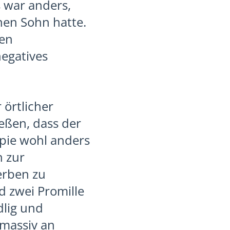
 war anders,
inen Sohn hatte.
den
negatives
 örtlicher
eßen, dass der
apie wohl anders
h zur
erben zu
d zwei Promille
dlig und
 massiv an