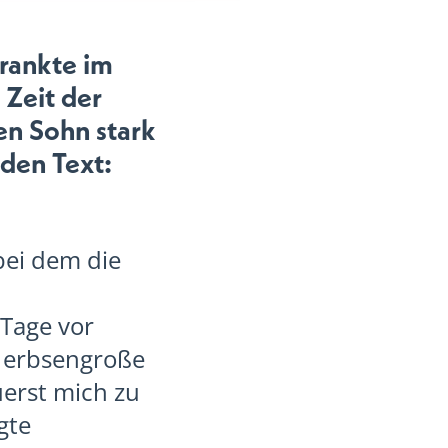
krankte im
 Zeit der
ren Sohn stark
nden Text:
bei dem die
 Tage vor
e erbsengroße
uerst mich zu
gte