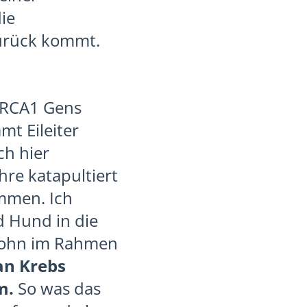
ie
zurück kommt.
 BRCA1 Gens
mt Eileiter
ch hier
hre katapultiert
mmen. Ich
d Hund in die
 Sohn im Rahmen
an Krebs
m.
So was das