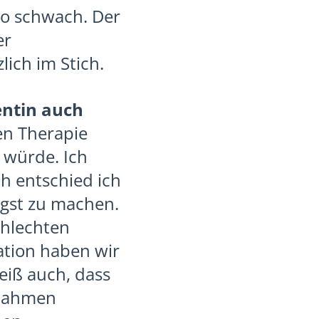
so schwach. Der
er
ich im Stich.
entin auch
en Therapie
n würde. Ich
ch entschied ich
ngst zu machen.
chlechten
ation haben wir
eiß auch, dass
ßnahmen