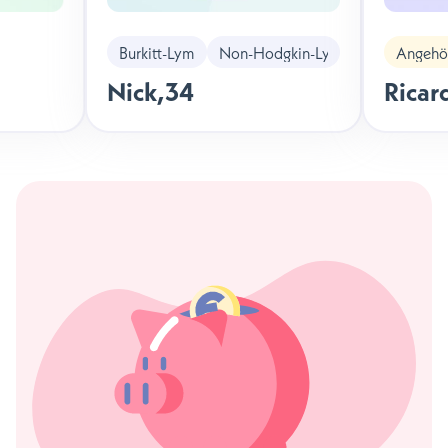
Burkitt-Lymphom
Non-Hodgkin-Lymphom
Angehör
Nick
,
34
Ricar