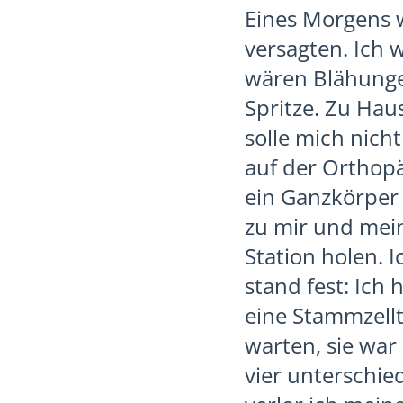
Eines Morgens w
versagten. Ich 
wären Blähungen
Spritze. Zu Hau
solle mich nich
auf der Orthopä
ein Ganzkörper
zu mir und mein
Station holen. 
stand fest: Ich
eine Stammzellt
warten, sie war
vier unterschie