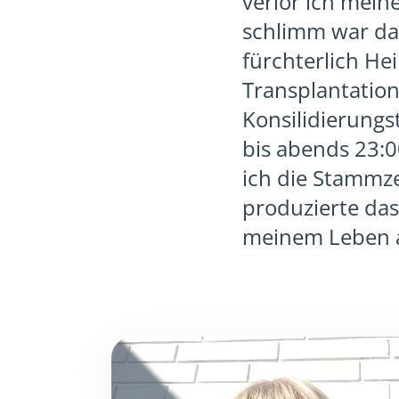
verlor ich mein
schlimm war das
fürchterlich He
Transplantation
Konsilidierungs
bis abends 23:
ich die Stammz
produzierte das
meinem Leben 