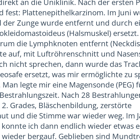
irekt an die Uniklinik. Nach der erste
d fest: Plattenepithelkarzinom. Im Juni w
eil der Zunge wurde entfernt und durch ei
okleidomastoideus (Halsmuskel) ersetzt
um die Lymphknoten entfernt (Neckdiss
hte auf, mit Luftröhrenschnitt und Nasen
ch nicht sprechen, dann wurde das Tra
eosafe ersetzt, was mir ermöglichte zu 
 Man legte mir eine Magensonde (PEG) f
estrahlungszeit. Nach 28 Bestrahlungen
. Grades, Bläschenbildung, zerstörte
t und die Stimme war wieder weg. Im J
 konnte ich dann endlich wieder etwas e
 wieder bergauf. Geblieben sind Mundtr