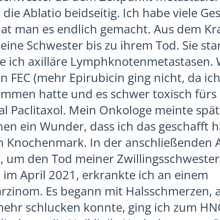
h die Ablatio beidseitig. Ich habe viele G
at man es endlich gemacht. Aus dem Kr
meine Schwester bis zu ihrem Tod. Sie sta
e ich axilläre Lymphknotenmetastasen. 
n FEC (mehr Epirubicin ging nicht, da ic
men hatte und es schwer toxisch fürs H
 Paclitaxol. Mein Onkologe meinte spät
hen ein Wunder, dass ich das geschafft 
n Knochenmark. In der anschließenden A
, um den Tod meiner Zwillingsschwester 
, im April 2021, erkrankte ich an einem
zinom. Es begann mit Halsschmerzen, a
mehr schlucken konnte, ging ich zum HN