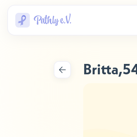
Britta
,
5