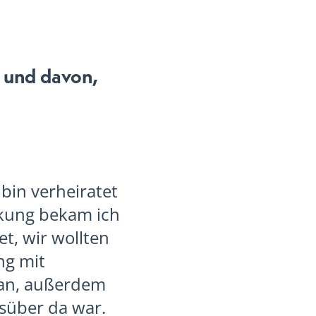
n und davon,
, bin verheiratet
nkung bekam ich
et, wir wollten
ng mit
 an, außerdem
gsüber da war.