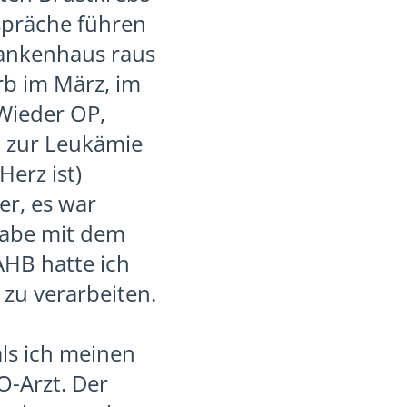
espräche führen
ankenhaus raus
rb im März, im
Wieder OP,
h zur Leukämie
erz ist)
er, es war
habe mit dem
HB hatte ich
zu verarbeiten.
ls ich meinen
O-Arzt. Der