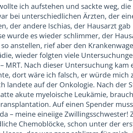
ollte ich aufstehen und sackte weg, die
war bei unterschiedlichen Ärzten, der ein
, der andere Ischias, der Hausarzt gab 
se wurde es wieder schlimmer, der Hausa
t so anstellen, rief aber den Krankenwage
die, wieder folgten viele Untersuchungen
 – MRT. Nach dieser Untersuchung kam e
te, dort wäre ich falsch, er würde mich z
Ich landete auf der Onkologie. Nach der 
 hatte akute myeloische Leukämie, brauc
ransplantation. Auf einen Spender musst
 da – meine eineiige Zwillingsschwester! 
dliche Chemoblöcke, schon unter der er