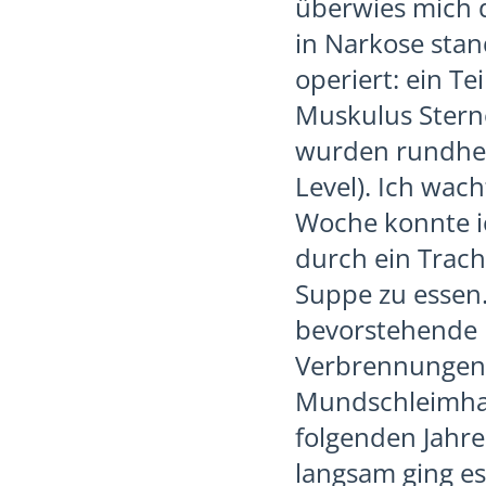
überwies mich d
in Narkose stan
operiert: ein T
Muskulus Stern
wurden rundher
Level). Ich wac
Woche konnte i
durch ein Trach
Suppe zu essen.
bevorstehende B
Verbrennungen 2
Mundschleimhau
folgenden Jahre
langsam ging es