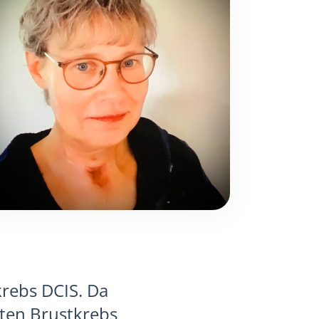
krebs DCIS. Da
rten Brustkrebs