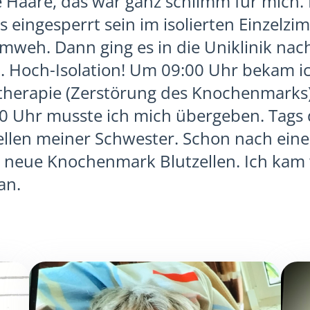
e Haare, das war ganz schlimm für mich. 
 eingesperrt sein im isolierten Einzelzim
imweh. Dann ging es in die Uniklinik nach
. Hoch-Isolation! Um 09:00 Uhr bekam ic
therapie (Zerstörung des Knochenmarks)
00 Uhr musste ich mich übergeben. Tags
ellen meiner Schwester. Schon nach ein
 neue Knochenmark Blutzellen. Ich kam 
an.