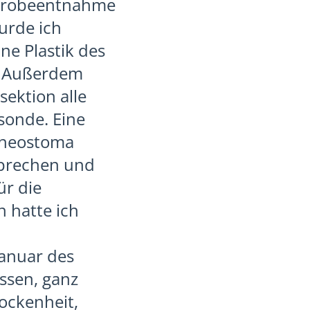
n Probeentnahme
urde ich
ne Plastik des
. Außerdem
ektion alle
sonde. Eine
cheostoma
sprechen und
ür die
 hatte ich
anuar des
ssen, ganz
ockenheit,