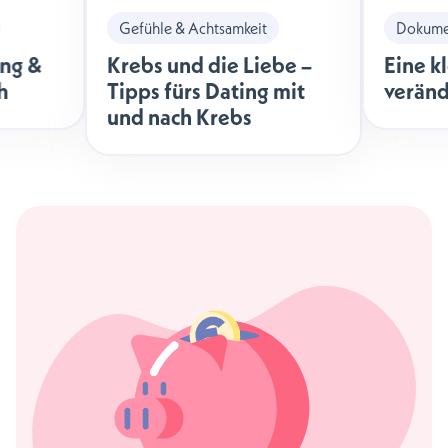
Gefühle & Achtsamkeit
Dokumen
ng &
Krebs und die Liebe –
Eine k
h
Tipps fürs Dating mit
veränd
und nach Krebs