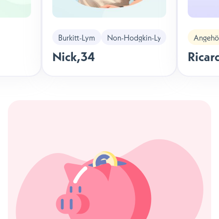
Burkitt-Lymphom
Non-Hodgkin-Lymphom
Angehör
Nick
,
34
Ricar