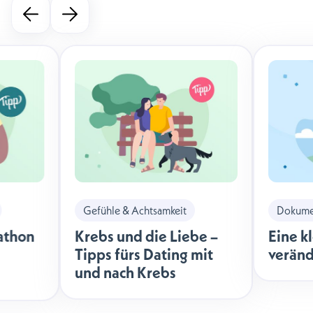
Gefühle & Achtsamkeit
Dokumen
athon
Krebs und die Liebe –
Eine k
Tipps fürs Dating mit
veränd
und nach Krebs
äche