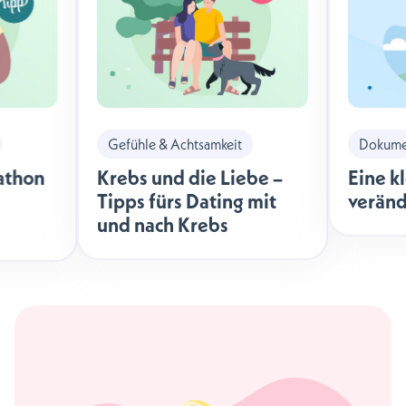
Gefühle & Achtsamkeit
Dokumen
athon
Krebs und die Liebe –
Eine k
Tipps fürs Dating mit
veränd
und nach Krebs
äche