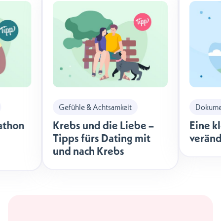
Gefühle & Achtsamkeit
Dokumen
athon
Krebs und die Liebe –
Eine k
Tipps fürs Dating mit
veränd
und nach Krebs
äche