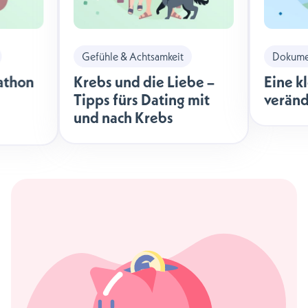
Gefühle & Achtsamkeit
Dokumen
athon
Krebs und die Liebe –
Eine k
Tipps fürs Dating mit
veränd
und nach Krebs
äche