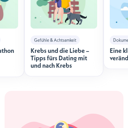
Gefühle & Achtsamkeit
Dokumen
athon
Krebs und die Liebe –
Eine k
Tipps fürs Dating mit
veränd
und nach Krebs
äche