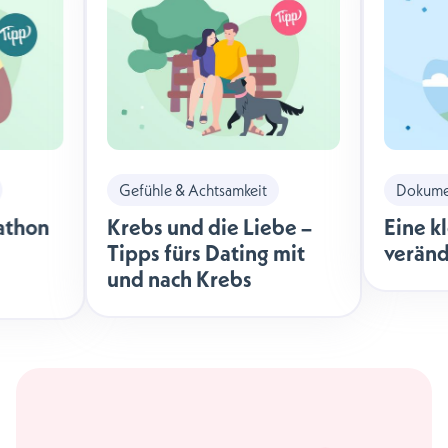
Gefühle & Achtsamkeit
Dokumen
athon
Krebs und die Liebe –
Eine k
Tipps fürs Dating mit
veränd
und nach Krebs
äche