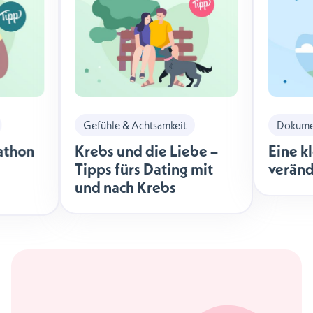
Gefühle & Achtsamkeit
Dokumen
athon
Krebs und die Liebe –
Eine k
Tipps fürs Dating mit
veränd
und nach Krebs
äche