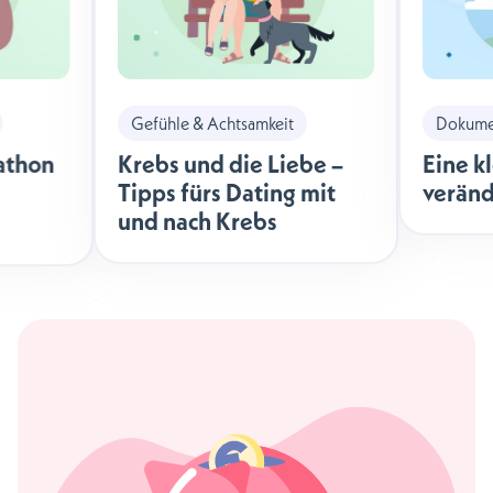
Gefühle & Achtsamkeit
Dokumen
athon
Krebs und die Liebe –
Eine k
Tipps fürs Dating mit
veränd
und nach Krebs
äche