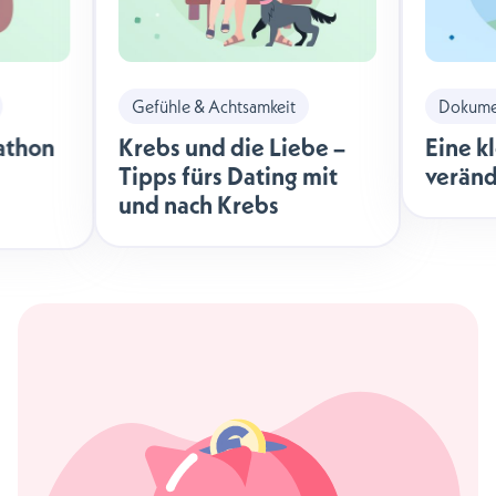
Gefühle & Achtsamkeit
Dokumen
athon
Krebs und die Liebe –
Eine k
Tipps fürs Dating mit
veränd
und nach Krebs
äche