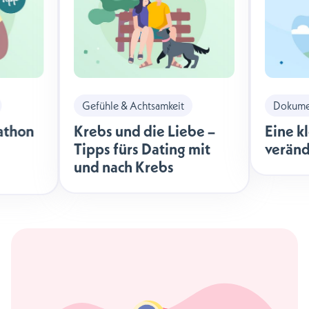
Gefühle & Achtsamkeit
Dokumen
athon
Krebs und die Liebe –
Eine k
Tipps fürs Dating mit
veränd
und nach Krebs
äche