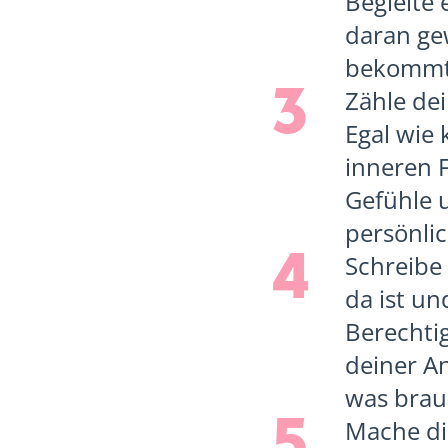
Begleite
daran ge
bekommt. 
3
Zähle dei
Egal wie 
inneren F
Gefühle u
persönli
4
Schreibe 
da ist un
Berechti
deiner A
was brauc
5
Mache di