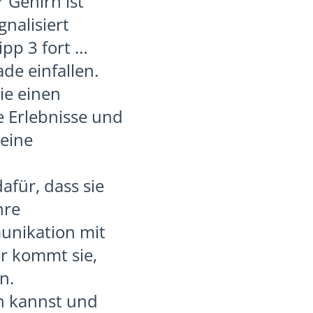
 Gehirn ist
nalisiert
ipp 3 fort …
ade einfallen.
ie einen
e Erlebnisse und
deine
afür, dass sie
hre
unikation mit
r kommt sie,
n.
n kannst und