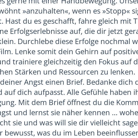
 es gerne mit einer Handbewegung. Unser
wöhnt »anzuhalten«, wenn es »Stopp« sig
Hast du es geschafft, fahre gleich mit T
ne Erfolgserlebnisse auf, die dir jetzt ger
klein. Durchlebe diese Erfolge nochmal w
ilm. Lenke somit dein Gehirn auf positiv
nd trainiere gleichzeitig den Fokus auf 
chen Stärken und Ressourcen zu lenken.
deiner Angst einen Brief. Bedanke dich d
d auf dich aufpasst. Alle Gefühle haben i
gung. Mit dem Brief öffnest du die Komm
ngst und lernst sie näher kennen … wohe
ht sie und was will sie dir vielleicht sage
r bewusst, was du im Leben beeinflusse