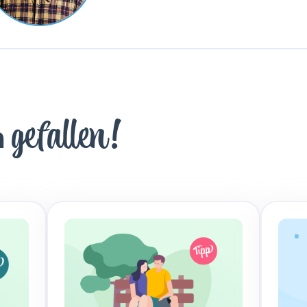
gefallen!
h