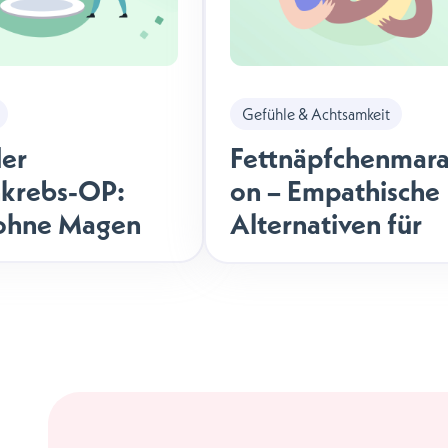
Gefühle & Achtsamkeit
er
Fettnäpfchenmara
krebs-OP:
on – Empathische
 ohne Magen
Alternativen für
schwierige
Gespräche