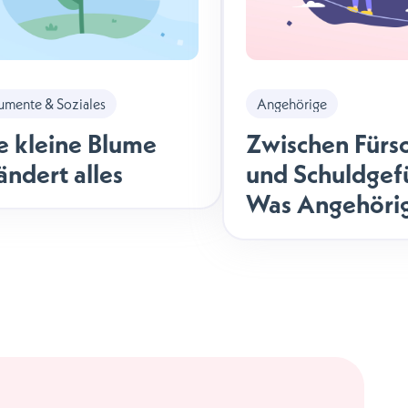
mente & Soziales
Angehörige
e kleine Blume
Zwischen Fürs
ändert alles
und Schuldgef
Was Angehörig
vergessen