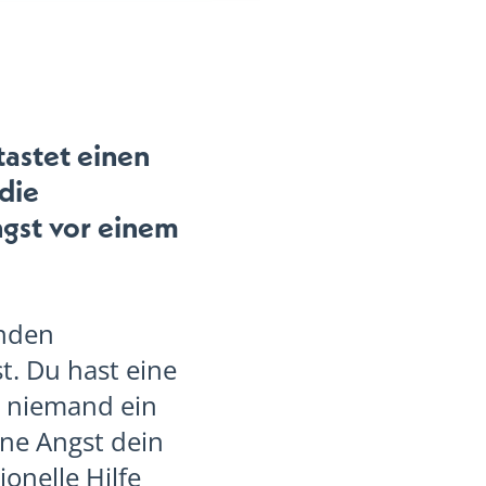
tastet einen
die
ngst vor einem
enden
t. Du hast eine
a niemand ein
ine Angst dein
onelle Hilfe