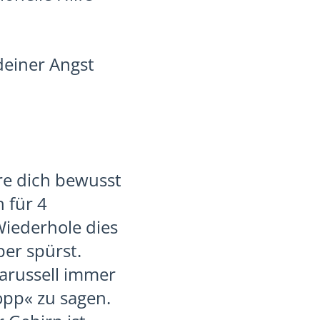
deiner Angst
re dich bewusst
 für 4
iederhole dies
er spürst.
karussell immer
opp« zu sagen.