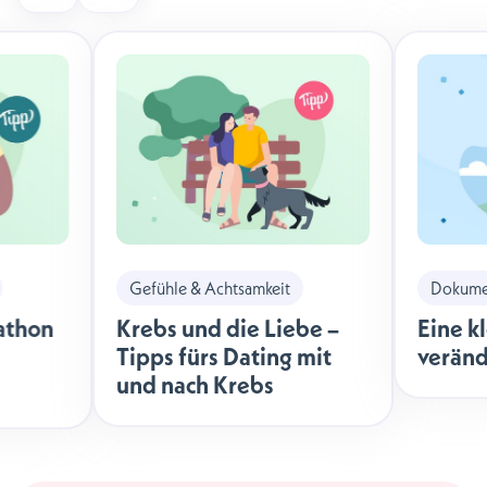
Gefühle & Achtsamkeit
Dokumen
athon
Krebs und die Liebe –
Eine k
Tipps fürs Dating mit
veränd
und nach Krebs
äche