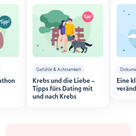
Gefühle & Achtsamkeit
Dokumen
athon
Krebs und die Liebe –
Eine k
Tipps fürs Dating mit
veränd
und nach Krebs
äche