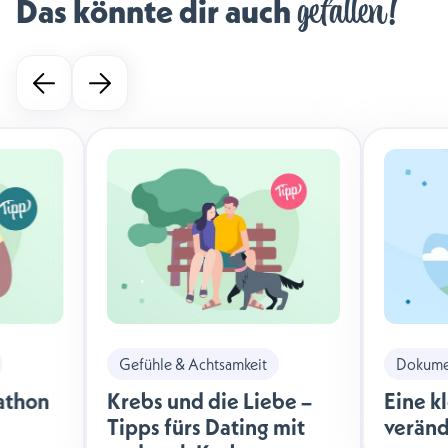
gefallen!
Das könnte dir auch 
Gefühle & Achtsamkeit
Dokumen
athon
Krebs und die Liebe –
Eine k
Tipps fürs Dating mit
veränd