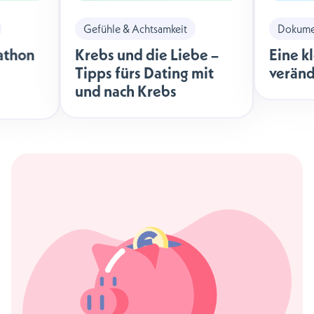
Gefühle & Achtsamkeit
Dokumen
athon
Krebs und die Liebe –
Eine k
Tipps fürs Dating mit
veränd
und nach Krebs
äche