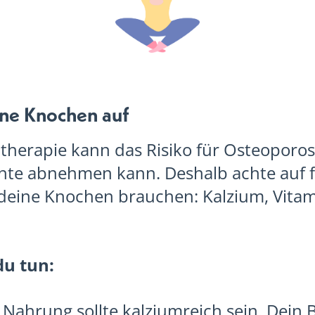
ine Knochen auf
therapie kann das Risiko für Osteoporo
hte abnehmen kann. Deshalb achte auf 
 deine Knochen brauchen: Kalzium, Vita
du tun:
Nahrung sollte kalziumreich sein. Dein B