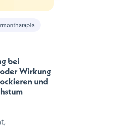
ormontherapie
ng bei
g oder Wirkung
lockieren und
chstum
t,