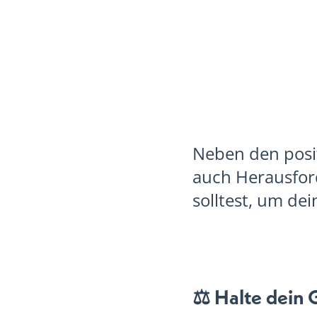
Neben den posit
auch Herausford
solltest, um de
⚖️ Halte dein 