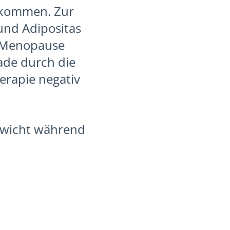
 kommen. Zur
und Adipositas
r Menopause
ade durch die
erapie negativ
ewicht während
.