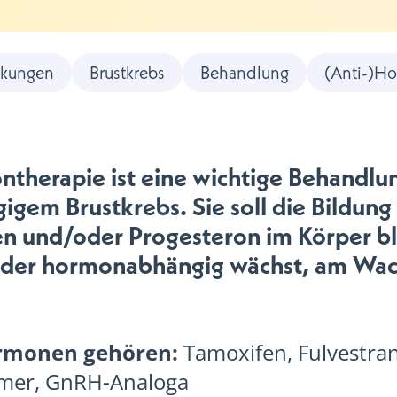
kungen
Brustkrebs
Behandlung
(Anti-)H
therapie ist eine wichtige Behandlu
gem Brustkrebs. Sie soll die Bildun
n und/oder Progesteron im Körper b
, der hormonabhängig wächst, am Wa
rmonen gehören:
Tamoxifen, Fulvestran
er, GnRH-Analoga