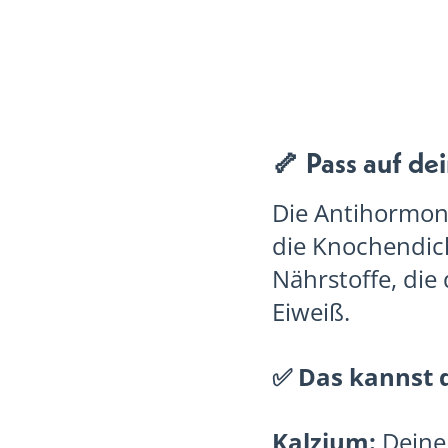
🦴 Pass auf de
Die Antihormon
die Knochendic
Nährstoffe, die
Eiweiß.
✅ Das kannst 
Kalzium:
Deine 