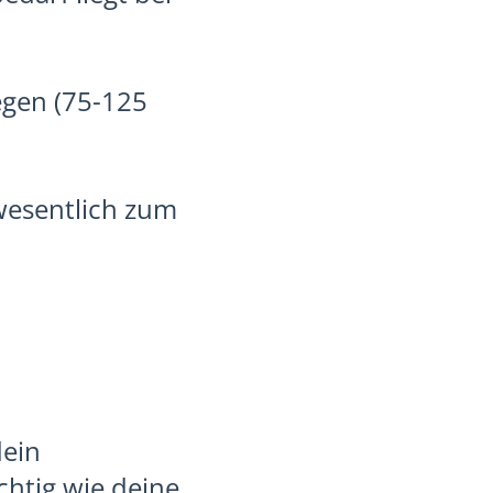
egen (75-125
 wesentlich zum
dein
htig wie deine