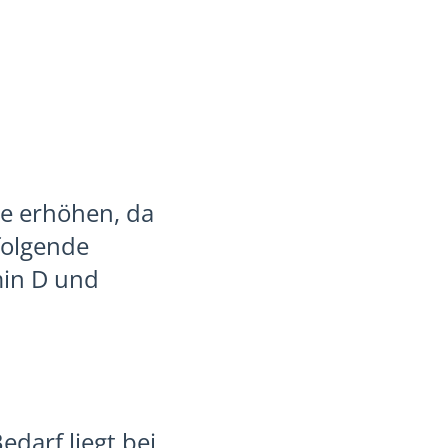
se erhöhen, da
folgende
min D und
edarf liegt bei