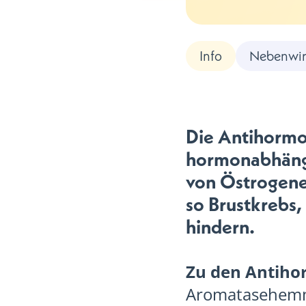
Info
Nebenwir
Die Antihormon
hormonabhängi
von Östrogene
so Brustkrebs
hindern.
Zu den Antiho
Aromatasehemm