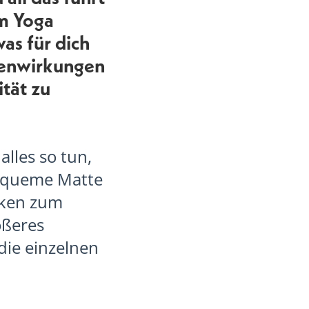
Im Yoga
as für dich
benwirkungen
tät zu
lles so tun,
 bequeme Matte
cken zum
ößeres
 die einzelnen