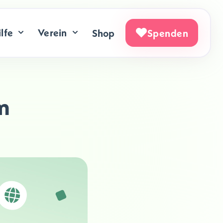
lfe
Verein
Shop
Spenden
m