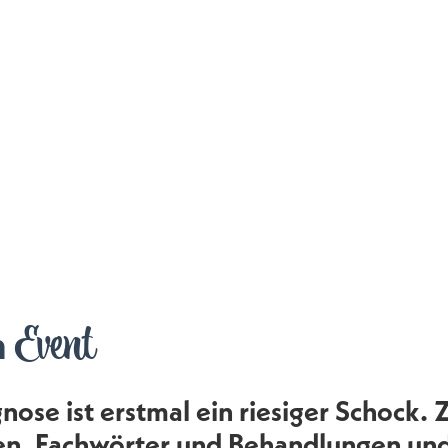
Event
m
nose ist erstmal ein riesiger Schock. 
n, Fachwörter und Behandlungen und a