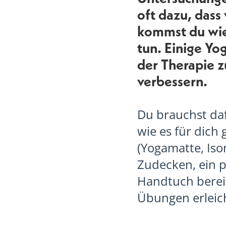
oft dazu, dass
kommst du wied
tun. Einige Y
der Therapie z
verbessern.
Du brauchst daf
wie es für dich
(Yogamatte, Iso
Zudecken, ein p
Handtuch bereitz
Übungen erleic