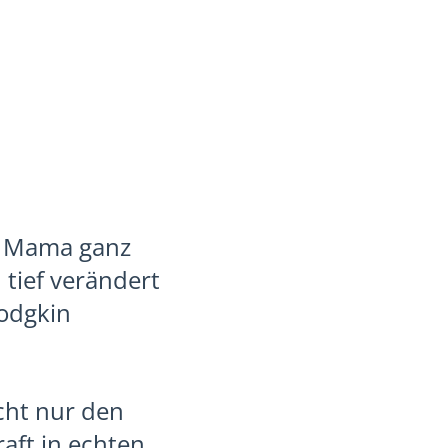
ne Mama ganz
 tief verändert
Hodgkin
cht nur den
aft in echten