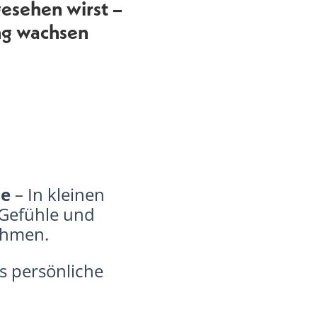
gesehen wirst –
ng wachsen
pe
– In kleinen
 Gefühle und
ahmen.
 persönliche