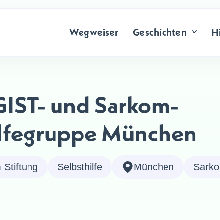
Wegweiser
Geschichten
Hi
GIST- und Sarkom-
ilfegruppe München
Stiftung
Selbsthilfe
München
Sark