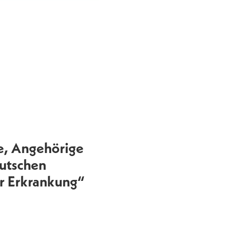
ne, Angehörige
utschen
er Erkrankung“