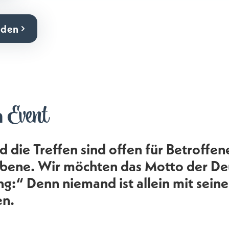
lden
Event
m
 die Treffen sind offen für Betroffe
ebene. Wir möchten das Motto der De
g:“ Denn niemand ist allein mit sein
en.