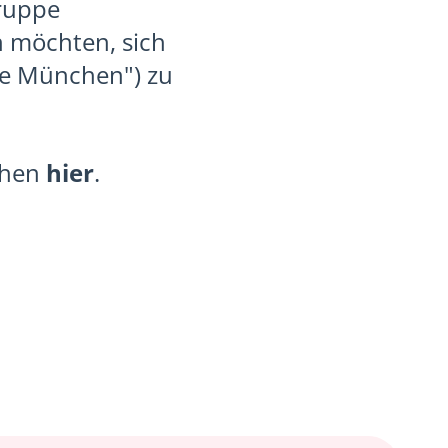
Gruppe
 möchten, sich
e München") zu
chen
hier
.