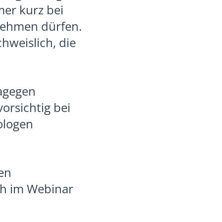
mer kurz bei
nehmen dürfen.
hweislich, die
dagegen
orsichtig bei
ologen
en
ch im Webinar