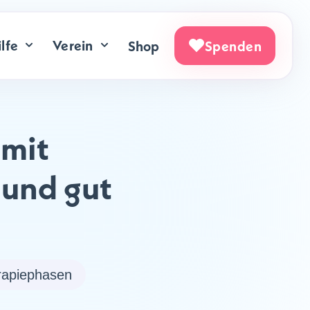
lfe
Verein
Shop
Spenden
 mit
 und gut
rapiephasen