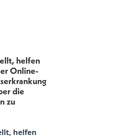
llt, helfen
er Online-
ebserkrankung
ber die
n zu
lt, helfen