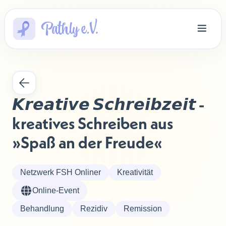
𝙆𝙧𝙚𝙖𝙩𝙞𝙫𝙚 𝙎𝙘𝙝𝙧𝙚𝙞𝙗𝙯𝙚𝙞𝙩 - 
kreatives Schreiben aus 
»Spaß an der Freude«
Netzwerk FSH Onliner
Kreativität
Online-Event
Behandlung
Rezidiv
Remission