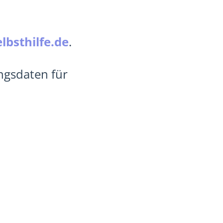
lbsthilfe.de
.
ngsdaten für