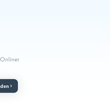
Onliner
lden