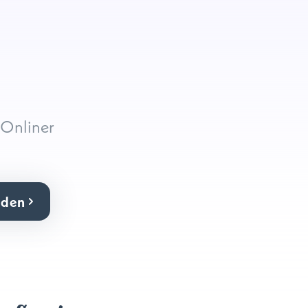
Onliner
lden