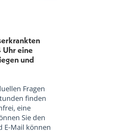
bserkrankten
 Uhr eine
liegen und
duellen Fragen
hstunden finden
frei, eine
können Sie den
d E-Mail können