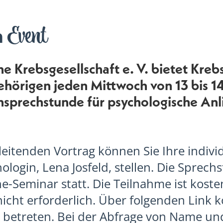
Event
m
he Krebsgesellschaft e. V. bietet Kre
hörigen jeden Mittwoch von 13 bis 14
nsprechstunde für psychologische An
eitenden Vortrag können Sie Ihre indivi
ologin, Lena Josfeld, stellen. Die Sprec
ine-Seminar statt. Die Teilnahme ist kosten
icht erforderlich. Über folgenden Link 
m betreten. Bei der Abfrage von Name un