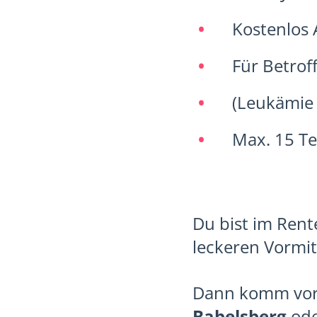
Kostenlos
Für Betro
(Leukämie
Max. 15 T
Du bist im Rent
leckeren Vormit
Dann komm vorb
Babelsberg
ode