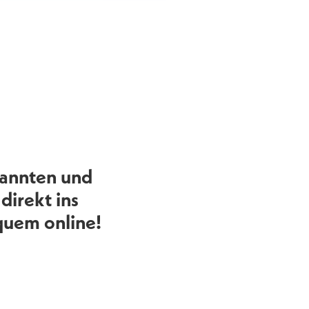
pannten und
irekt ins
quem online!