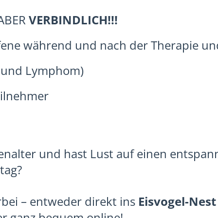
 ABER
VERBINDLICH!!!
ffene während und nach der Therapie un
 und Lymphom)
eilnehmer
enalter und hast Lust auf einen entspa
tag?
ei – entweder direkt ins
Eisvogel-Nest
r ganz bequem online!