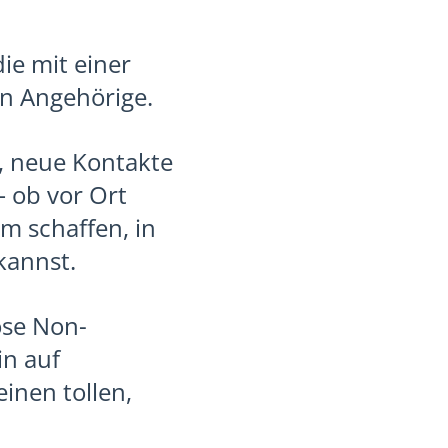
ie mit einer
n Angehörige.
, neue Kontakte
– ob vor Ort
 schaffen, in
kannst.
ose Non-
n auf
einen tollen,