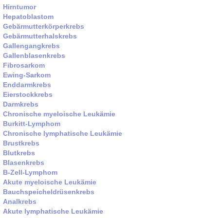
Hirntumor
Hepatoblastom
Gebärmutterkörperkrebs
Gebärmutterhalskrebs
Gallengangkrebs
Gallenblasenkrebs
Fibrosarkom
Ewing-Sarkom
Enddarmkrebs
Eierstockkrebs
Darmkrebs
Chronische myeloische Leukämie
Burkitt-Lymphom
Chronische lymphatische Leukämie
Brustkrebs
Blutkrebs
Blasenkrebs
B-Zell-Lymphom
Akute myeloische Leukämie
Bauchspeicheldrüsenkrebs
Analkrebs
Akute lymphatische Leukämie