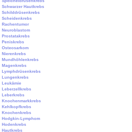
Speicheldrüsenkrebs
Schwarzer Hautkrebs
Schilddrüsenkrebs
Scheidenkrebs
Rachentumor
Neuroblastom
Prostatakrebs
Peniskrebs
Osteosarkom
Nierenkrebs
Mundhöhlenkrebs
Magenkrebs
Lymphdrüsenkrebs
Lungenkrebs
Leukämie
Leberzellkrebs
Leberkrebs
Knochenmarkkrebs
Kehlkopfkrebs
Knochenkrebs
Hodgkin-Lymphom
Hodenkrebs
Hautkrebs