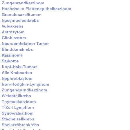
Zungenrandkarzinom
Hochriseko Plattenepithelkarzinom
Granulosazelltumor
Nasenrachenkrebs
Vulvakrebs
Astrozytom
Glioblastom
Neuroendokriner Tumor
Blinddarmkrebs
Karzinome
Sarkome
Kopf-Hals-Tumore
Alle Krebsarten
Nephroblastom
Non-Hodgkin-Lymphom
Zungengrundkarzinom
Weichteilkrebs
Thymuskarzinom
T-Zell-Lymphom
Synovialsarkom
Stachelzellkrebs
Speiseröhrenkrebs